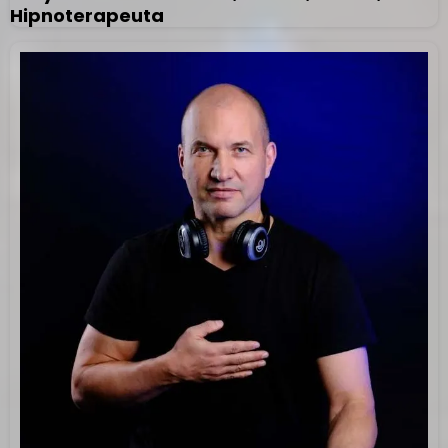
Hipnoterapeuta
Uwalnianie traum i ograniczających
przekonań
9D
Choroba afektywna dwubiegunowa
9D
Ciężkie zaburzenia depresyjne z
tendencjami samobójczymi
Astma
9D
Choroby serca
9D