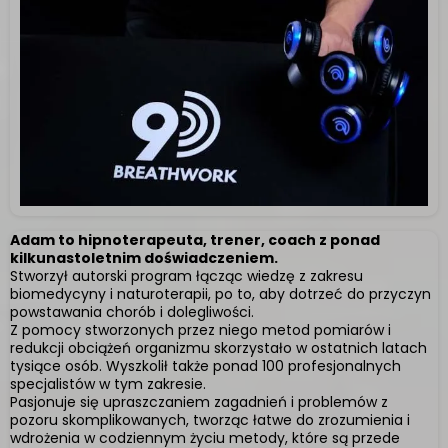
Ciąża
Osteoporoza
Adam to hipnoterapeuta, trener, coach z ponad
kilkunastoletnim doświadczeniem.
Stworzył autorski program łącząc wiedzę z zakresu
biomedycyny i naturoterapii, po to, aby dotrzeć do przyczyn
powstawania chorób i dolegliwości.
Z pomocy stworzonych przez niego metod pomiarów i
redukcji obciążeń organizmu skorzystało w ostatnich latach
9D
Cukrzyca typu
tysiące osób. Wyszkolił także ponad 100 profesjonalnych
specjalistów w tym zakresie.
Pasjonuje się upraszczaniem zagadnień i problemów z
pozoru skomplikowanych, tworząc łatwe do zrozumienia i
wdrożenia w codziennym życiu metody, które są przede