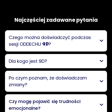
Najczęściej zadawane pytania
Czego można doświadczyć podczas
9D
sesji ODDECHU
?
Głębszy kontakt z ciałem
Dla kogo jest 9D?
Nowa perspektywa na życie
Po czym poznam, że doświadczam
zmiany?
Czy mogę pojawić się trudności
emocjonalne?
Uwolnienie i wybaczenie