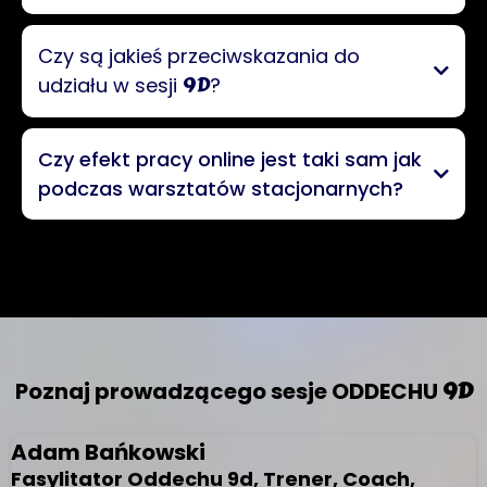
Zwiększoną samoświadomość
Czy są jakieś przeciwskazania do
9D
udziału w sesji
?
Uzdrawianie traum
Schizofrenia
Czy efekt pracy online jest taki sam jak
Poprawioną równowagę emocjonalną
podczas warsztatów stacjonarnych?
Doświadczenia duchowe
9D
9D
Psychoza
Większą jasność umysłu
Wizje i obrazy
9D
Epilepsja i padaczka
9D
Poznaj prowadzącego sesje ODDECHU
Głębsze połączenie ze sobą
Adam Bańkowski
Narkolepsja
Fasylitator Oddechu 9d, Trener, Coach,