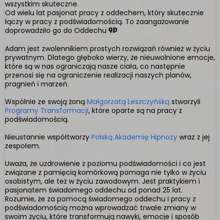
wszystkim skuteczne.
Od wielu lat pasjonat pracy z oddechem, który skutecznie
łączy w pracy z podświadomością. To zaangażowanie
doprowadziło go do Oddechu
9D
Adam jest zwolennikiem prostych rozwiązań również w życiu
prywatnym. Dlatego głęboko wierzy, że nieuwolnione emocje,
Niedawne urazy fizyczne lub operacje
które są w nas ograniczają nasze ciała, co następnie
przenosi się na ograniczenie realizacji naszych planów,
9D
pragnień i marzeń.
Wspólnie ze swoją żoną
Małgorzatą Leszczyńską
stworzyli
Programy Transformacji
, które oparte są na pracy z
podświadomością.
Nieustannie współtworzy
Polską Akademię Hipnozy
wraz z jej
Stosowanie mocnych leków
zespołem.
psychotropowych lub innych
Uważa, że uzdrowienie z poziomu podświadomości i co jest
związane z pamięcią komórkową pomaga nie tylko w życiu
osobistym, ale też w życiu zawodowym. Jest praktykiem i
pasjonatem świadomego oddechu od ponad 25 lat.
9D
Rozumie, że za pomocą świadomego oddechu i pracy z
podświadomością można wprowadzać trwałe zmiany w
swoim życiu, które transformują nawyki, emocje i sposób